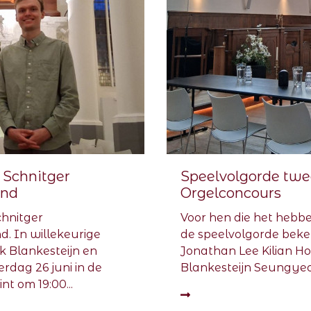
l Schnitger
Speelvolgorde twe
end
Orgelconcours
chnitger
Voor hen die het hebbe
d. In willekeurige
de speelvolgorde bek
ik Blankesteijn en
Jonathan Lee Kilian H
erdag 26 juni in de
Blankesteijn Seungye
t om 19:00...